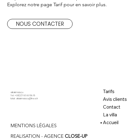
Explorez notre page Tarif pour en savoir plus.
NOUS CONTACTER
Tarifs
villakimsiscu
Tel: +33(0)7 86 81 58 15
Avis clients
Mail :
villakimsiscu@free.fr
Contact
La villa
Accueil
MENTIONS LÉGALES
REALISATION -
AGENCE
CLOSE-UP